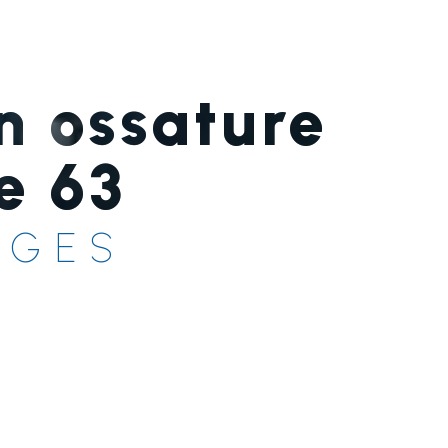
n ossature
e 63
IGES