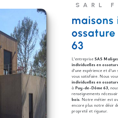
SARL 
maisons 
ossature
63
L’entreprise
SAS Maliges
individuelles en ossatur
d’une expérience et d’un 
vous satisfaire. Nous vo
individuelles en ossatur
à
Puy-de-Dôme 63
, nou
renseignements nécessair
bois
. Notre métier est a
encore plus notre désir de
propreté et rigueur.