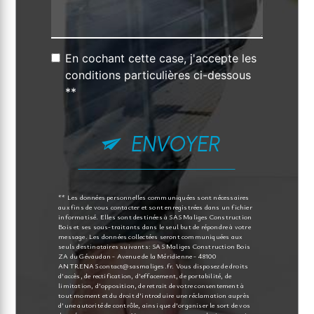
En cochant cette case, j'accepte les
conditions particulières ci-dessous
**
ENVOYER
** Les données personnelles communiquées sont nécessaires
aux fins de vous contacter et sont enregistrées dans un fichier
informatisé. Elles sont destinées à SAS Maliges Construction
Bois et ses sous-traitants dans le seul but de répondre à votre
message. Les données collectées seront communiquées aux
seuls destinataires suivants: SAS Maliges Construction Bois
ZA du Gévaudan - Avenue de la Méridienne - 48100
ANTRENAS contact@sasmaliges.fr. Vous disposez de droits
d’accès, de rectification, d’effacement, de portabilité, de
limitation, d’opposition, de retrait de votre consentement à
tout moment et du droit d’introduire une réclamation auprès
d’une autorité de contrôle, ainsi que d’organiser le sort de vos