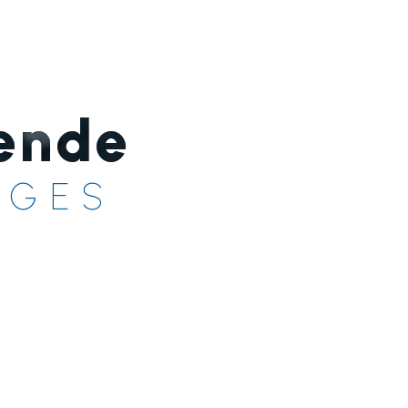
ende
IGES