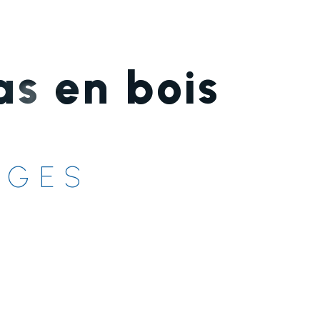
as en bois
IGES