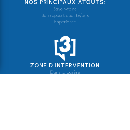
NOS PRINCIPAUX ATOUTS:
Savoir-faire
Bon rapport qualité/prix
Expérience
ZONE D'INTERVENTION
Dans la Lozère
En Languedoc
En Auvergne
ÉTUDE, CONCEPTION ET RÉALISATION
Faites confiance à des experts
Nous sommes au service des professionnels pour concevoir